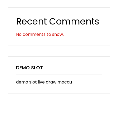
Recent Comments
No comments to show.
DEMO SLOT
demo slot
live draw macau