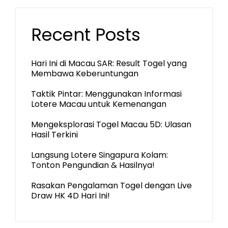
Recent Posts
Hari Ini di Macau SAR: Result Togel yang
Membawa Keberuntungan
Taktik Pintar: Menggunakan Informasi
Lotere Macau untuk Kemenangan
Mengeksplorasi Togel Macau 5D: Ulasan
Hasil Terkini
Langsung Lotere Singapura Kolam:
Tonton Pengundian & Hasilnya!
Rasakan Pengalaman Togel dengan Live
Draw HK 4D Hari Ini!