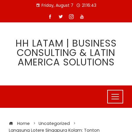
Skip
Friday, August 7
21:16:44
to
content
HH LATAM | BUSINESS
CONSULTING & LATIN
AMERICA SOLUTIONS
Home
Uncategorized
Langsung Lotere Singapura Kolam: Tonton