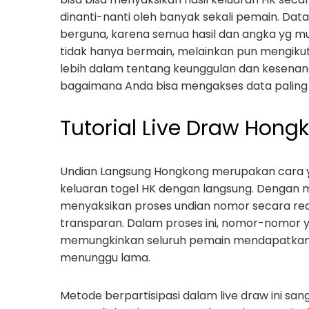
dinanti-nanti oleh banyak sekali pemain. Dat
berguna, karena semua hasil dan angka yg mu
tidak hanya bermain, melainkan pun mengikuti e
lebih dalam tentang keunggulan dan kesenang
bagaimana Anda bisa mengakses data paling ba
Tutorial Live Draw Hong
Undian Langsung Hongkong merupakan cara ya
keluaran togel HK dengan langsung. Dengan m
menyaksikan proses undian nomor secara re
transparan. Dalam proses ini, nomor-nomor y
memungkinkan seluruh pemain mendapatkan 
menunggu lama.
Metode berpartisipasi dalam live draw ini s