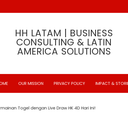
HH LATAM | BUSINESS
CONSULTING & LATIN
AMERICA SOLUTIONS
OME
OUR MISSION
PRIVACY POLICY
IMPACT & STORI
rmainan Togel dengan Live Draw HK 4D Hari Ini!