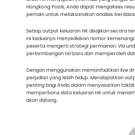
Hongkong Pools, Anda dapat mengakses resul
pemain untuk melaksanakan analisis berdasa
Setiap output keluaran HK disajikan secara te
ini keduanya menyediakan nomor kemenangan,
peserta mengerti strategi permainan. Via un
perkembangan terbaru dan memperoleh data 
Dengan menggunakan memanfaatkan live dr
perjudian yang lebih hidup. Mendapatkan outpu
penting bagi Anda dalam menyasarkan taktik 
memperbarui data keluaran HK untuk mena
akan datang.