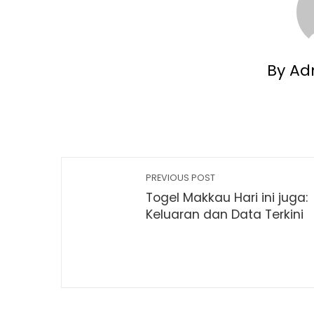
By A
PREVIOUS POST
Togel Makkau Hari ini juga:
Keluaran dan Data Terkini