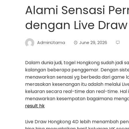
Alami Sensasi Pe
dengan Live Draw 
AdminUtama
June 29, 2026
Dalam dunia judi, togel Hongkong sudah jadi s
kalangan beberapa penggemar. Dengan siste
menawarkan sensasi yg berbeda dari game lott
merasakan kesenangan itu adalah melalui Liv
keluaran secara real-time dan real-time. Hal
menawarkan kesempatan bagaimana mengakse
result hk
Live Draw Hongkong 4D lebih menambah penga
bisa bisa menyaksikan hasil keluaran HK sec