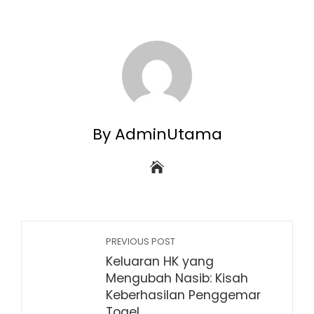
By AdminUtama
PREVIOUS POST
Keluaran HK yang
Mengubah Nasib: Kisah
Keberhasilan Penggemar
Togel