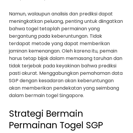
Namun, walaupun analisis dan prediksi dapat
meningkatkan peluang, penting untuk diingatkan
bahwa togel tetaplah permainan yang
bergantung pada keberuntungan. Tidak
terdapat metode yang dapat memberikan
jaminan kemenangan. Oleh karena itu, pemain
harus tetap bijak dalam memasang taruhan dan
tidak terjebak pada keyakinan bahwa prediksi
pasti akurat. Menggabungkan pemahaman data
SGP dengan kesadaran akan keberuntungan
akan memberikan pendekatan yang seimbang
dalam bermain togel Singapore.
Strategi Bermain
Permainan Togel SGP