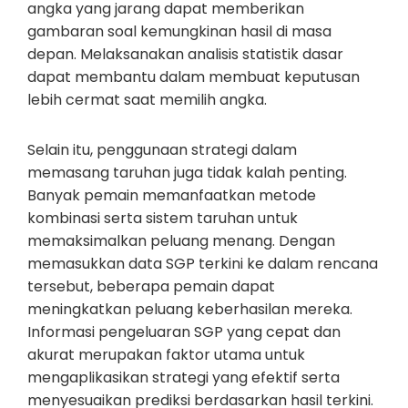
angka yang jarang dapat memberikan
gambaran soal kemungkinan hasil di masa
depan. Melaksanakan analisis statistik dasar
dapat membantu dalam membuat keputusan
lebih cermat saat memilih angka.
Selain itu, penggunaan strategi dalam
memasang taruhan juga tidak kalah penting.
Banyak pemain memanfaatkan metode
kombinasi serta sistem taruhan untuk
memaksimalkan peluang menang. Dengan
memasukkan data SGP terkini ke dalam rencana
tersebut, beberapa pemain dapat
meningkatkan peluang keberhasilan mereka.
Informasi pengeluaran SGP yang cepat dan
akurat merupakan faktor utama untuk
mengaplikasikan strategi yang efektif serta
menyesuaikan prediksi berdasarkan hasil terkini.