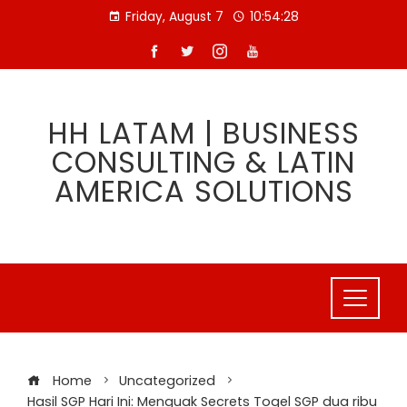
Skip
Friday, August 7
10:54:29
to
content
HH LATAM | BUSINESS
CONSULTING & LATIN
AMERICA SOLUTIONS
Home
Uncategorized
Hasil SGP Hari Ini: Menguak Secrets Togel SGP dua ribu