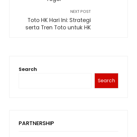
NEXT POST
Toto HK Hari Ini: Strategi
serta Tren Toto untuk HK
Search
Search
PARTNERSHIP