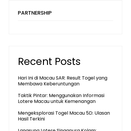
PARTNERSHIP
Recent Posts
Hari Ini di Macau SAR: Result Togel yang
Membawa Keberuntungan
Taktik Pintar: Menggunakan Informasi
Lotere Macau untuk Kemenangan
Mengeksplorasi Togel Macau 5D: Ulasan
Hasil Terkini
Langsung Lotere Singapura Kolam: