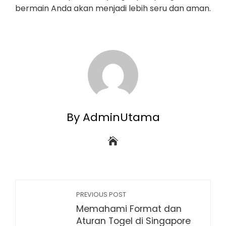
bermain Anda akan menjadi lebih seru dan aman.
By AdminUtama
PREVIOUS POST
Memahami Format dan
Aturan Togel di Singapore