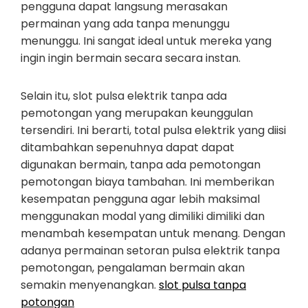
pengguna dapat langsung merasakan
permainan yang ada tanpa menunggu
menunggu. Ini sangat ideal untuk mereka yang
ingin ingin bermain secara secara instan.
Selain itu, slot pulsa elektrik tanpa ada
pemotongan yang merupakan keunggulan
tersendiri. Ini berarti, total pulsa elektrik yang diisi
ditambahkan sepenuhnya dapat dapat
digunakan bermain, tanpa ada pemotongan
pemotongan biaya tambahan. Ini memberikan
kesempatan pengguna agar lebih maksimal
menggunakan modal yang dimiliki dimiliki dan
menambah kesempatan untuk menang. Dengan
adanya permainan setoran pulsa elektrik tanpa
pemotongan, pengalaman bermain akan
semakin menyenangkan.
slot pulsa tanpa
potongan