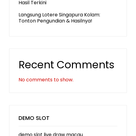
Hasil Terkini
Langsung Lotere Singapura Kolam:
Tonton Pengundian & Hasilnya!
Recent Comments
No comments to show.
DEMO SLOT
demo slot
live draw macau