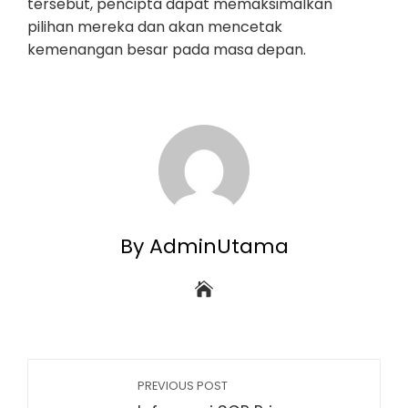
tersebut, pencipta dapat memaksimalkan
pilihan mereka dan akan mencetak
kemenangan besar pada masa depan.
By AdminUtama
PREVIOUS POST