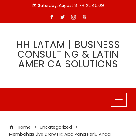
Skip
Saturday, August 8
22:46:10
to
content
HH LATAM | BUSINESS
CONSULTING & LATIN
AMERICA SOLUTIONS
Home
Uncategorized
Membahas Live Draw HK: Apa yang Perlu Anda