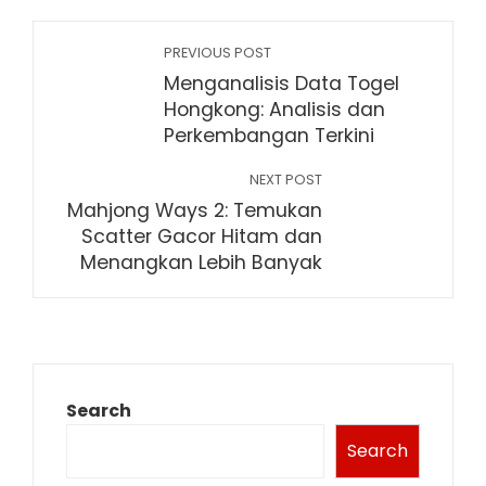
PREVIOUS POST
Menganalisis Data Togel
Hongkong: Analisis dan
Perkembangan Terkini
NEXT POST
Mahjong Ways 2: Temukan
Scatter Gacor Hitam dan
Menangkan Lebih Banyak
Search
Search