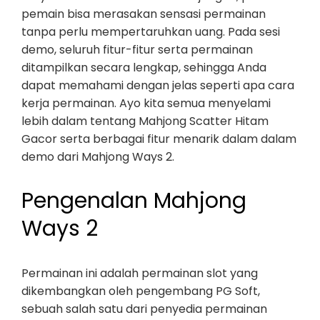
pemain bisa merasakan sensasi permainan
tanpa perlu mempertaruhkan uang. Pada sesi
demo, seluruh fitur-fitur serta permainan
ditampilkan secara lengkap, sehingga Anda
dapat memahami dengan jelas seperti apa cara
kerja permainan. Ayo kita semua menyelami
lebih dalam tentang Mahjong Scatter Hitam
Gacor serta berbagai fitur menarik dalam dalam
demo dari Mahjong Ways 2.
Pengenalan Mahjong
Ways 2
Permainan ini adalah permainan slot yang
dikembangkan oleh pengembang PG Soft,
sebuah salah satu dari penyedia permainan