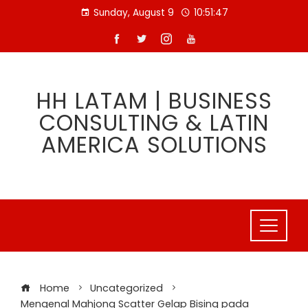
Skip
Sunday, August 9
10:51:48
to
content
HH LATAM | BUSINESS
CONSULTING & LATIN
AMERICA SOLUTIONS
Home
Uncategorized
Mengenal Mahjong Scatter Gelap Bising pada