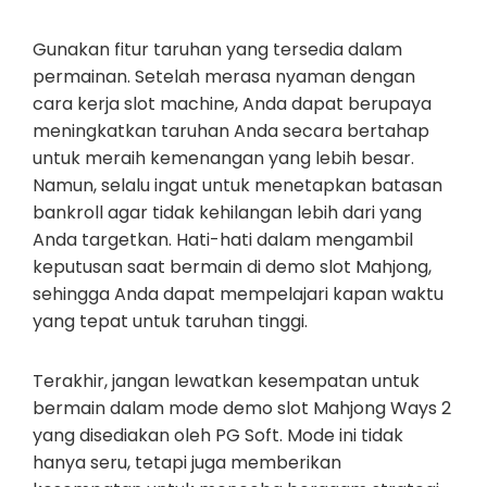
Gunakan fitur taruhan yang tersedia dalam
permainan. Setelah merasa nyaman dengan
cara kerja slot machine, Anda dapat berupaya
meningkatkan taruhan Anda secara bertahap
untuk meraih kemenangan yang lebih besar.
Namun, selalu ingat untuk menetapkan batasan
bankroll agar tidak kehilangan lebih dari yang
Anda targetkan. Hati-hati dalam mengambil
keputusan saat bermain di demo slot Mahjong,
sehingga Anda dapat mempelajari kapan waktu
yang tepat untuk taruhan tinggi.
Terakhir, jangan lewatkan kesempatan untuk
bermain dalam mode demo slot Mahjong Ways 2
yang disediakan oleh PG Soft. Mode ini tidak
hanya seru, tetapi juga memberikan