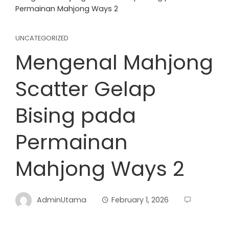
Permainan Mahjong Ways 2
UNCATEGORIZED
Mengenal Mahjong
Scatter Gelap
Bising pada
Permainan
Mahjong Ways 2
AdminUtama
February 1, 2026